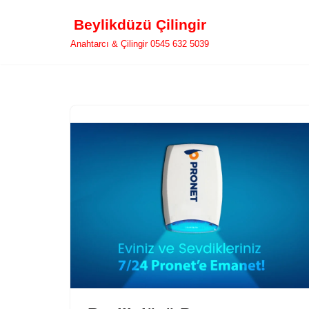
Beylikdüzü Çilingir
İçeriğe
Anahtarcı & Çilingir 0545 632 5039
geç